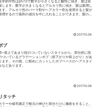
化学的中性はph7.0で数字が小さくなると酸性に傾き、髪は収
斂します。数字が大きくなるとアルカリ性に傾き、髪は膨潤し
ます。アルカリ性のパーマ剤やヘアカラー剤を使用すると髪が
膨潤するので薬剤の成分を中に入れることができます。髪の安
定するphは...
2017.10.06
ボブ
肩~肩上であまり段のついていないスタイルから、部分的に段
のついているグラデーションボブ（前下がりや前上がり）があ
ります。その他、に軽めにカットしたボブベースのヘアスタイ
ルなどあります。
2017.10.06
リタッチ
カラーや縮毛矯正で根元の伸びた部分だけに施術をすること。