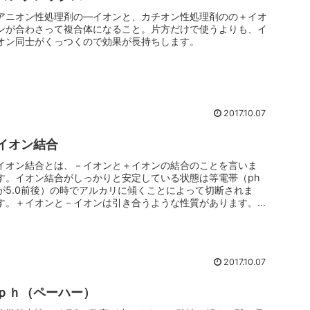
アニオン性処理剤の―イオンと、カチオン性処理剤のの＋イオ
ンが合わさって複合体になること。片方だけで使うよりも、イ
オン同士がくっつくので効果が長持ちします。
2017.10.07
イオン結合
イオン結合とは、－イオンと＋イオンの結合のことを言いま
す。イオン結合がしっかりと安定している状態は等電帯（ph
が5.0前後）の時でアルカリに傾くことによって切断されま
す。＋イオンと－イオンは引き合うような性質があります。シ
ャンプーは基本的に...
2017.10.07
ｐｈ（ペーハー）