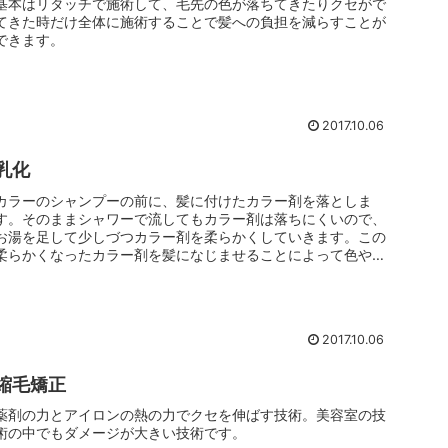
基本はリタッチで施術して、毛先の色が落ちてきたりクセがで
てきた時だけ全体に施術することで髪への負担を減らすことが
できます。
2017.10.06
乳化
カラーのシャンプーの前に、髪に付けたカラー剤を落としま
す。そのままシャワーで流してもカラー剤は落ちにくいので、
お湯を足して少しづつカラー剤を柔らかくしていきます。この
柔らかくなったカラー剤を髪になじませることによって色やカ
ラー剤のトリートメ...
2017.10.06
縮毛矯正
薬剤の力とアイロンの熱の力でクセを伸ばす技術。美容室の技
術の中でもダメージが大きい技術です。