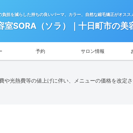
の負担を減らした持ちの良いパーマ、カラー、自然な縮毛矯正がオスス
容室SORA（ソラ）｜十日町市の美
ー
予約
サロン情報
料費や光熱費等の値上げに伴い、メニューの価格を改定