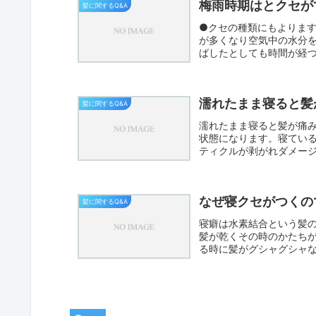
梅雨時期はとクセが
髪に関するQ&A
●クセの種類にもよりま
が多くなり空気中の水分
ばしたとしても時間が経
ーは、...
濡れたまま寝ると髪
髪に関するQ&A
濡れたまま寝ると髪が痛
状態になります。寝てい
ティクルが剥がれダメー
なって...
なぜ寝クセがつくの
髪に関するQ&A
寝癖は水素結合という髪
髪が乾くその時のかたち
る時に髪がグシャグシャ
水素結...