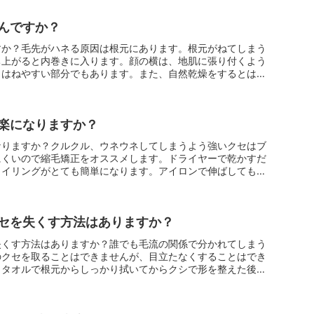
んですか？
すか？毛先がハネる原因は根元にあります。根元がねてしまう
ち上がると内巻きに入ります。顔の横は、地肌に張り付くよう
、はねやすい部分でもあります。また、自然乾燥をするとはね
楽になりますか？
なりますか？クルクル、ウネウネしてしまうよう強いクセはブ
にくいので縮毛矯正をオススメします。ドライヤーで乾かすだ
タイリングがとても簡単になります。アイロンで伸ばしても湿
セを失くす方法はありますか？
失くす方法はありますか？誰でも毛流の関係で分かれてしまう
のクセを取ることはできませんが、目立たなくすることはでき
らタオルで根元からしっかり拭いてからクシで形を整えた後、