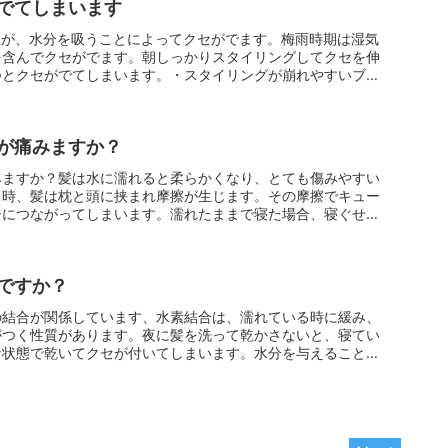
でてしまいます
すが、水分を吸うことによってクセがでます。梅雨時期は湿気
を含んでクセがでます。朝しっかりスタイリングしてクセを伸
つとクセがでてしまいます。・スタイリングが崩れやすいブロ
が痛みますか？
みますか？髪は水に濡れると柔らかくなり、とても傷みやすい
る時、髪は枕と頭に挟まれ摩擦が生じます。その摩擦でキュー
ジにつながってしまいます。濡れたままで寝た場合、寝ぐせに
ですか？
の結合が関係しています、水素結合は、濡れている時に緩み、
がつく性質があります。夜に髪を洗って乾かさないと、寝てい
な状態で乾いてクセが付いてしまいます。水分を与えることで