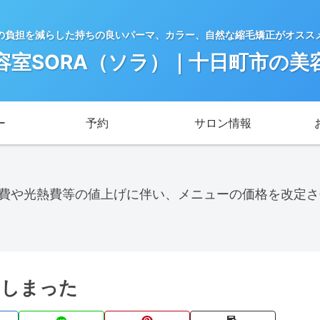
の負担を減らした持ちの良いパーマ、カラー、自然な縮毛矯正がオスス
容室SORA（ソラ）｜十日町市の美
ー
予約
サロン情報
料費や光熱費等の値上げに伴い、メニューの価格を改定
てしまった