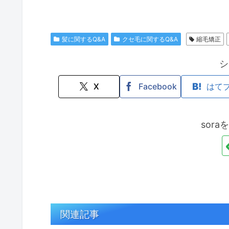
髪に関するQ&A
クセ毛に関するQ&A
縮毛矯正
シ
X
Facebook
はて
sor
関連記事