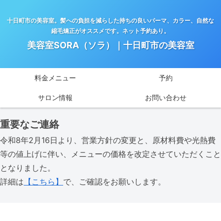
十日町市の美容室。髪への負担を減らした持ちの良いパーマ、カラー、自然な
縮毛矯正がオススメです。ネット予約あり。
美容室SORA（ソラ）｜十日町市の美容室
料金メニュー
予約
サロン情報
お問い合わせ
重要なご連絡
令和8年2月16日より、営業方針の変更と、原材料費や光熱費
等の値上げに伴い、メニューの価格を改定させていただくこと
となりました。
詳細は
【こちら】
で、ご確認をお願いします。