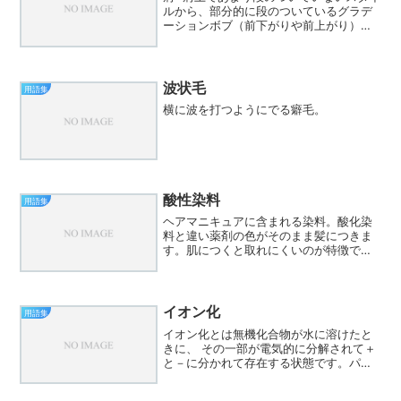
ルから、部分的に段のついているグラデ
ーションボブ（前下がりや前上がり）が
あります。その他、に軽めにカットした
ボブベースのヘアスタイルなどありま
す。
波状毛
用語集
横に波を打つようにでる癖毛。
酸性染料
用語集
ヘアマニキュアに含まれる染料。酸化染
料と違い薬剤の色がそのまま髪につきま
す。肌につくと取れにくいのが特徴で
す。
イオン化
用語集
イオン化とは無機化合物が水に溶けたと
きに、 その一部が電気的に分解されて＋
と－に分かれて存在する状態です。パー
マ剤はイオン化しないと結合を切ること
ができません。イオン化することによっ