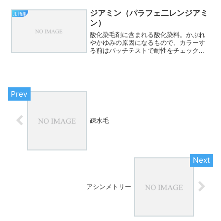
て活性化して髪の結合を切ることができ
ます。
ジアミン（パラフェ二レンジアミ
用語集
ン）
酸化染毛剤に含まれる酸化染料。かぶれ
やかゆみの原因になるもので、カラーす
る前はパッチテストで耐性をチェックす
ることでリスクを減らすことができま
す。
疎水毛
アシンメトリー