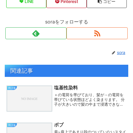
LINE
Pinterest
コピー
soraをフォローする
sora
関連記事
塩基性染料
用語集
＋の電荷を帯びており、髪が－の電荷を
帯びている状態ほどよく染まります。 分
子が大きいので髪の中まで浸透できない
ので、髪の表面に付着してイオン結合す
ることで色を付けます。塩基性染料だけ
では色の数が少ないので、様々な色合い
を出せるHC染料と一緒...
ボブ
用語集
肩~肩上であまり段のついていないスタイ