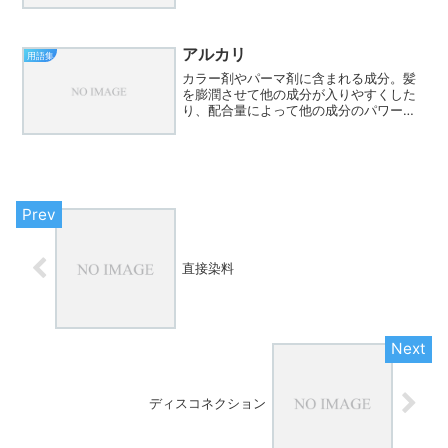
あります。ブロムさんはしっかりとした
仕上がりで、過酸化水素は軽い仕上がり
になるのが特徴です。
アルカリ
用語集
カラー剤やパーマ剤に含まれる成分。髪
を膨潤させて他の成分が入りやすくした
り、配合量によって他の成分のパワーの
強弱を調整します。カラー、パーマ後は
アルカリ除去をしないと髪に残留して、
髪のダメージを進行させます。
直接染料
ディスコネクション