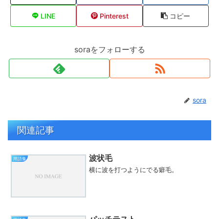
LINE
Pinterest
コピー
soraをフォローする
sora
関連記事
波状毛
用語集
横に波を打つようにでる癖毛。