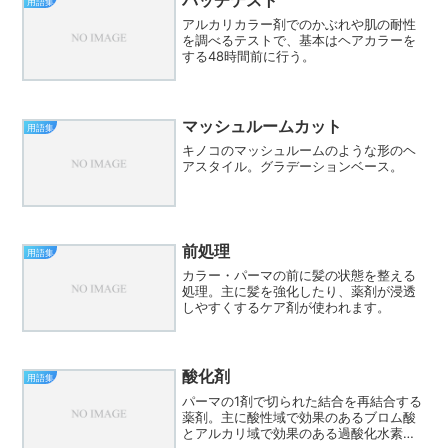
パッチテスト
用語集
アルカリカラー剤でのかぶれや肌の耐性
を調べるテストで、基本はヘアカラーを
する48時間前に行う。
マッシュルームカット
用語集
キノコのマッシュルームのような形のヘ
アスタイル。グラデーションベース。
前処理
用語集
カラー・パーマの前に髪の状態を整える
処理。主に髪を強化したり、薬剤が浸透
しやすくするケア剤が使われます。
酸化剤
用語集
パーマの1剤で切られた結合を再結合する
薬剤。主に酸性域で効果のあるブロム酸
とアルカリ域で効果のある過酸化水素が