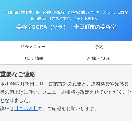
十日町市の美容室。髪への負担を減らした持ちの良いパーマ、カラー、自然な
縮毛矯正がオススメです。ネット予約あり。
美容室SORA（ソラ）｜十日町市の美容室
料金メニュー
予約
サロン情報
お問い合わせ
重要なご連絡
令和8年2月16日より、営業方針の変更と、原材料費や光熱費
等の値上げに伴い、メニューの価格を改定させていただくこと
となりました。
詳細は
【こちら】
で、ご確認をお願いします。