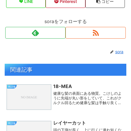
LINE
Pinterest
コピー
soraをフォローする
sora
関連記事
18-MEA
用語集
健康な髪の表面にある物質。こけしのよ
うに先端が丸い形をしていて、これがク
ルクル回るため健康な髪は手触り良くサ
ラサラします。カラーやパーマをすると
大部分が消失してしまいます。
レイヤーカット
用語集
頭の下側が長く、上に行くに連れ短くな