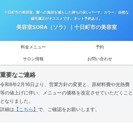
十日町市の美容室。髪への負担を減らした持ちの良いパーマ、カラー、自然な
縮毛矯正がオススメです。ネット予約あり。
美容室SORA（ソラ）｜十日町市の美容室
料金メニュー
予約
サロン情報
お問い合わせ
重要なご連絡
令和8年2月16日より、営業方針の変更と、原材料費や光熱費
等の値上げに伴い、メニューの価格を改定させていただくこと
となりました。
詳細は
【こちら】
で、ご確認をお願いします。