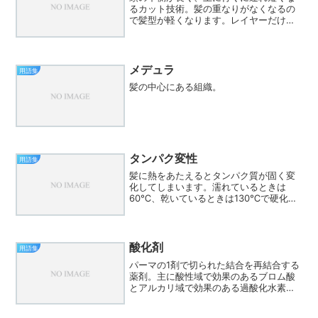
るカット技術。髪の重なりがなくなるの
で髪型が軽くなります。レイヤーだけで
なく、グラデーションと合わせてヘアス
タイルを作っています。
メデュラ
用語集
髪の中心にある組織。
タンパク変性
用語集
髪に熱をあたえるとタンパク質が固く変
化してしまいます。濡れているときは
60℃、乾いているときは130℃で硬化し
ていくそうです。
酸化剤
用語集
パーマの1剤で切られた結合を再結合する
薬剤。主に酸性域で効果のあるブロム酸
とアルカリ域で効果のある過酸化水素が
あります。ブロムさんはしっかりとした
仕上がりで、過酸化水素は軽い仕上がり