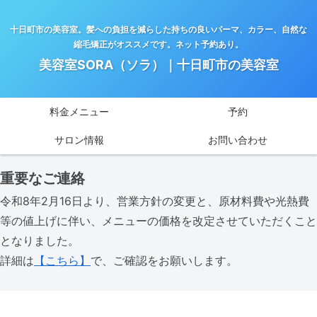
十日町市の美容室。髪への負担を減らした持ちの良いパーマ、カラー、自然な
縮毛矯正がオススメです。ネット予約あり。
美容室SORA（ソラ）｜十日町市の美容室
料金メニュー
予約
サロン情報
お問い合わせ
重要なご連絡
令和8年2月16日より、営業方針の変更と、原材料費や光熱費
等の値上げに伴い、メニューの価格を改定させていただくこと
となりました。
詳細は
【こちら】
で、ご確認をお願いします。