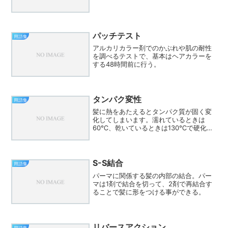
パッチテスト
用語集
アルカリカラー剤でのかぶれや肌の耐性
を調べるテストで、基本はヘアカラーを
する48時間前に行う。
タンパク変性
用語集
髪に熱をあたえるとタンパク質が固く変
化してしまいます。濡れているときは
60℃、乾いているときは130℃で硬化し
ていくそうです。
S-S結合
用語集
パーマに関係する髪の内部の結合。パー
マは1剤で結合を切って、2剤で再結合す
ることで髪に形をつける事ができる。
リバースアクション
用語集