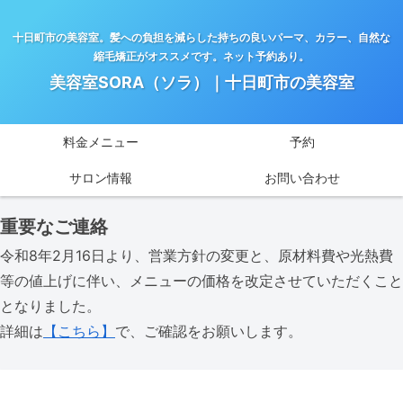
十日町市の美容室。髪への負担を減らした持ちの良いパーマ、カラー、自然な
縮毛矯正がオススメです。ネット予約あり。
美容室SORA（ソラ）｜十日町市の美容室
料金メニュー
予約
サロン情報
お問い合わせ
重要なご連絡
令和8年2月16日より、営業方針の変更と、原材料費や光熱費
等の値上げに伴い、メニューの価格を改定させていただくこと
となりました。
詳細は
【こちら】
で、ご確認をお願いします。