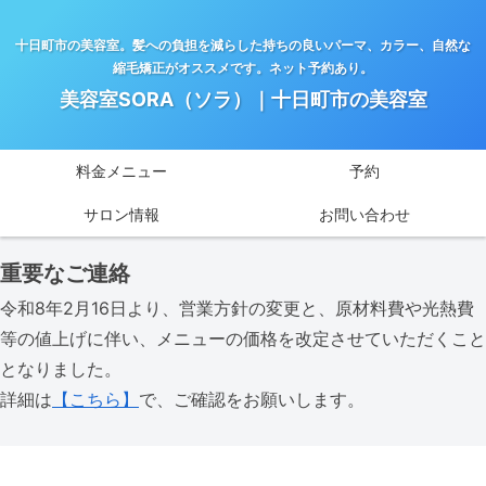
十日町市の美容室。髪への負担を減らした持ちの良いパーマ、カラー、自然な
縮毛矯正がオススメです。ネット予約あり。
美容室SORA（ソラ）｜十日町市の美容室
料金メニュー
予約
サロン情報
お問い合わせ
重要なご連絡
令和8年2月16日より、営業方針の変更と、原材料費や光熱費
等の値上げに伴い、メニューの価格を改定させていただくこと
となりました。
詳細は
【こちら】
で、ご確認をお願いします。