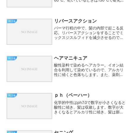
60℃、乾いているときは130℃で硬化し
ていくそうです。
リバースアクション
用語集
パーマ行程の中で、髪の内部で起こる反
応。リバースアクションをすることでミ
ックスジスルフィドを減少させるのでパ
ーマの持ちがよく手触りの良い仕上がり
になります。
ヘアマニキュア
用語集
酸性染料で染めるヘアカラー。イオン結
合を利用して染めているので、アルカリ
性に傾くと色落ちします。また、薬剤に
含まれるベンジルアルコールが18-MEA
を破壊するので時間が経過すると手触り
が悪くなります。
ｐｈ（ペーハー）
用語集
化学的中性はph7.0で数字が小さくなると
酸性に傾き、髪は収斂します。数字が大
きくなるとアルカリ性に傾き、髪は膨潤
します。アルカリ性のパーマ剤やヘアカ
ラー剤を使用すると髪が膨潤するので薬
剤の成分を中に入れることができます。
髪の安定するphは...
セニング
用語集