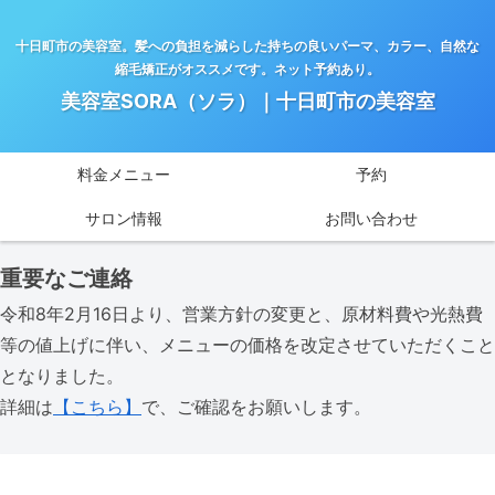
十日町市の美容室。髪への負担を減らした持ちの良いパーマ、カラー、自然な
縮毛矯正がオススメです。ネット予約あり。
美容室SORA（ソラ）｜十日町市の美容室
料金メニュー
予約
サロン情報
お問い合わせ
重要なご連絡
令和8年2月16日より、営業方針の変更と、原材料費や光熱費
等の値上げに伴い、メニューの価格を改定させていただくこと
となりました。
詳細は
【こちら】
で、ご確認をお願いします。