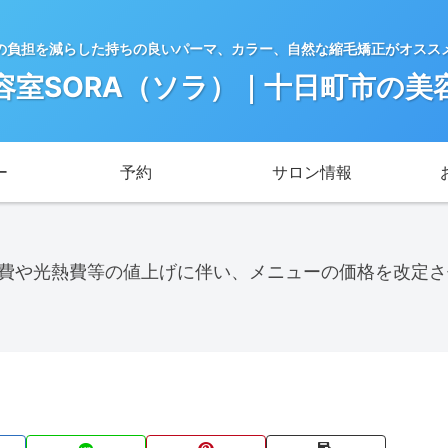
の負担を減らした持ちの良いパーマ、カラー、自然な縮毛矯正がオスス
容室SORA（ソラ）｜十日町市の美
ー
予約
サロン情報
料費や光熱費等の値上げに伴い、メニューの価格を改定