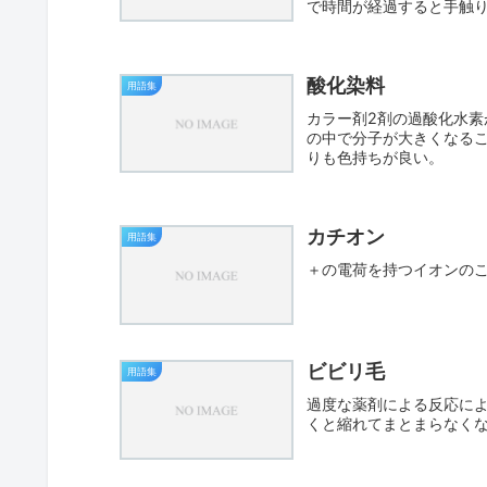
で時間が経過すると手触
酸化染料
用語集
カラー剤2剤の過酸化水
の中で分子が大きくなる
りも色持ちが良い。
カチオン
用語集
＋の電荷を持つイオンの
ビビリ毛
用語集
過度な薬剤による反応に
くと縮れてまとまらなく