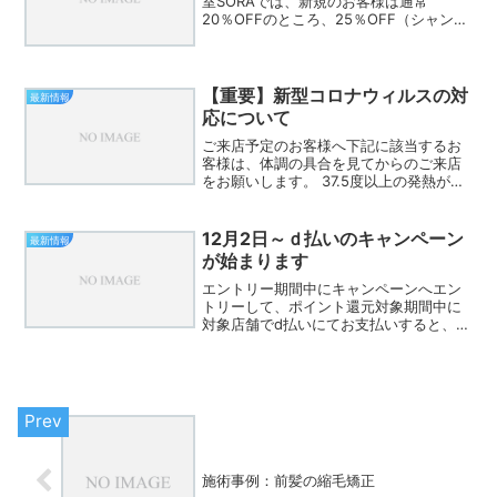
室SORAでは、新規のお客様は通常
20％OFFのところ、25％OFF（シャンプ
ー、トリートメントなどの商品は除く）
となります。分じろう会場をはじめ、十
日町の中心市街地のお店で様々なサービ
スを提供していま...
【重要】新型コロナウィルスの対
最新情報
応について
ご来店予定のお客様へ下記に該当するお
客様は、体調の具合を見てからのご来店
をお願いします。 37.5度以上の発熱が続
いている 咳が頻繁にでる 息苦しい 味覚
障害 2週間以内に感染症が急増している
地域へお客様本人や家族が行き来した。
12月2日～ｄ払いのキャンペーン
最新情報
大勢の集会...
が始まります
エントリー期間中にキャンペーンへエン
トリーして、ポイント還元対象期間中に
対象店舗でd払いにてお支払いすると、お
買上げ金額に対し通常ポイント0.5％に加
えて＋5％のdポイントを還元します。
（キャッシュレス還元事業の5％分とあわ
せて10％分がポ...
施術事例：前髪の縮毛矯正