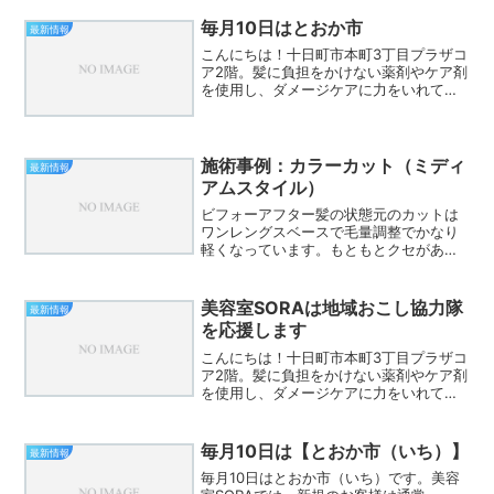
毎月10日はとおか市
最新情報
こんにちは！十日町市本町3丁目プラザコ
ア2階。髪に負担をかけない薬剤やケア剤
を使用し、ダメージケアに力をいれてい
る美容室SORAです。19時までカット、
カラー、パーマ、縮毛矯正の受付をして
いますので、お仕事帰りにもオススメで
す。毎月10日に...
施術事例：カラーカット（ミディ
最新情報
アムスタイル）
ビフォーアフター髪の状態元のカットは
ワンレングスベースで毛量調整でかなり
軽くなっています。もともとクセがある
のですが、毛量が薄くなっていること
で、さらにまとまりが悪くなっていま
す。施術行程カットは長さを少しカット
美容室SORAは地域おこし協力隊
最新情報
して毛先に厚みを作りました。...
を応援します
こんにちは！十日町市本町3丁目プラザコ
ア2階。髪に負担をかけない薬剤やケア剤
を使用し、ダメージケアに力をいれてい
る美容室SORAです。19時までカット、
カラー、パーマ、縮毛矯正の受付をして
いますので、お仕事帰りにもオススメで
毎月10日は【とおか市（いち）】
最新情報
す。地域おこし協...
毎月10日はとおか市（いち）です。美容