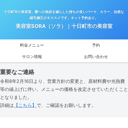
十日町市の美容室。髪への負担を減らした持ちの良いパーマ、カラー、自然な
縮毛矯正がオススメです。ネット予約あり。
美容室SORA（ソラ）｜十日町市の美容室
料金メニュー
予約
サロン情報
お問い合わせ
重要なご連絡
令和8年2月16日より、営業方針の変更と、原材料費や光熱費
等の値上げに伴い、メニューの価格を改定させていただくこと
となりました。
詳細は
【こちら】
で、ご確認をお願いします。