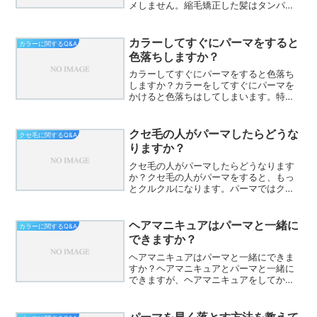
メしません。縮毛矯正した髪はタンパク
変性や薬剤ダメージによってかなり傷ん
でいます。タンパク変性の真っ直ぐな髪
を曲げるのも大変ですが、ダメージがあ
カラーしてすぐにパーマをすると
カラーに関するQ&A
るのでパーマの形を維持でき...
色落ちしますか？
カラーしてすぐにパーマをすると色落ち
しますか？カラーをしてすぐにパーマを
かけると色落ちはしてしまいます。特に
ダメージをしている髪は色が落ちやすい
と思います。パーマ剤に入っている還元
剤やアルカリ剤の効果によって色落ちし
クセ毛の人がパーマしたらどうな
クセ毛に関するQ&A
てしまいます。カラーは酸...
りますか？
クセ毛の人がパーマしたらどうなります
か？クセ毛の人がパーマをすると、もっ
とクルクルになります。パーマではクセ
を伸ばすことはできません。天然のクセ
にパーマによるクセが加わることによ
り、更に細かいクセになってしまいま
ヘアマニキュアはパーマと一緒に
カラーに関するQ&A
す。しかも、パーマは人工のク...
できますか？
ヘアマニキュアはパーマと一緒にできま
すか？ヘアマニキュアとパーマと一緒に
できますが、ヘアマニキュアをしてから
パーマをかけると色が落ちてしまうの
で、先にパーマをかけましょう。色落ち
具合は、白髪染めよりおおく、目でわか
パーマを早く落とす方法を教えて