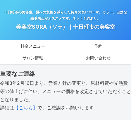
十日町市の美容室。髪への負担を減らした持ちの良いパーマ、カラー、自然な
縮毛矯正がオススメです。ネット予約あり。
美容室SORA（ソラ）｜十日町市の美容室
料金メニュー
予約
サロン情報
お問い合わせ
重要なご連絡
令和8年2月16日より、営業方針の変更と、原材料費や光熱費
等の値上げに伴い、メニューの価格を改定させていただくこと
となりました。
詳細は
【こちら】
で、ご確認をお願いします。