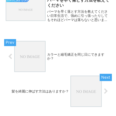
パーマに関するQ&A
るくらい色落ちします。今ま...
ください
パーマを早く落とす方法を教えてくださ
い日常生活で、強めに引っ張ったりして
もそれほどパーマは落ちないと思いま
す。髪へ過剰なテンションは痛みになり
ます。カラーをしても若干ですがパーマ
がゆるくなると思います。しかしどのく
らい落ちるかはやってみない...
カラーと縮毛矯正を同じ日にできます
か？
髪を綺麗に伸ばす方法はありますか？