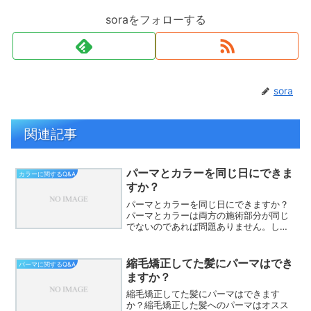
soraをフォローする
sora
関連記事
パーマとカラーを同じ日にできま
カラーに関するQ&A
すか？
パーマとカラーを同じ日にできますか？
パーマとカラーは両方の施術部分が同じ
でないのであれば問題ありません。しか
し、全体カラーと全体パーマなど施術部
分が同じの場合は同日施術はオススメし
ません。仕上がりと薬剤の効果に影響が
縮毛矯正してた髪にパーマはでき
パーマに関するQ&A
あります。パーマ剤とカラ...
ますか？
縮毛矯正してた髪にパーマはできます
か？縮毛矯正した髪へのパーマはオスス