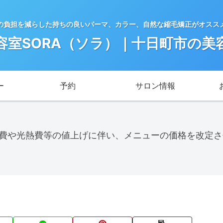
の負担を減らした持ちの良いパーマ、カラー、自然な縮毛矯正がオスス
容室SORA（ソラ）｜十日町市の美
ー
予約
サロン情報
料費や光熱費等の値上げに伴い、メニューの価格を改定