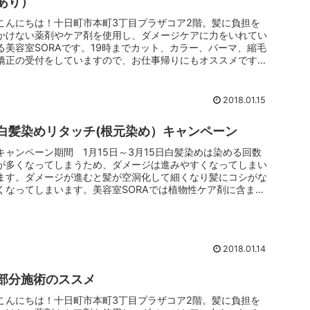
あり）
こんにちは！十日町市本町3丁目プラザコア2階。髪に負担を
かけない薬剤やケア剤を使用し、ダメージケアに力をいれてい
る美容室SORAです。19時までカット、カラー、パーマ、縮毛
矯正の受付をしていますので、お仕事帰りにもオススメです。
今回は、美容...
2018.01.15
白髪染めリタッチ(根元染め）キャンペーン
キャンペーン期間 1月15日～3月15日白髪染めは染める回数
が多くなってしまうため、ダメージは進みやすくなってしまい
ます。ダメージが進むと髪が空洞化して細くなり髪にコシがな
くなってしまいます。美容室SORAでは植物性ケア剤に含まれ
る、ポリフ...
2018.01.14
部分施術のススメ
こんにちは！十日町市本町3丁目プラザコア2階。髪に負担を