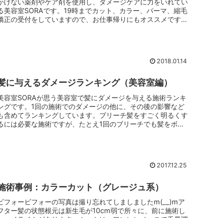
かけない薬剤やケア剤を使用し、ダメージケアに力をいれてい
る美容室SORAです。19時までカット、カラー、パーマ、縮毛
矯正の受付をしていますので、お仕事帰りにもオススメです。
美容室SOR...
2018.01.14
髪に与えるダメージランキング（美容室編）
美容室SORAが思う美容室で髪にダメージを与える施術ランキ
ングです。1回の施術でのダメージの他に、その後の影響など
も含めてランキングしています。ブリーチ髪をすごく明るくす
るには必要な施術ですが、たとえ1回のブリーチでも髪をボロ
ボロにしてしま...
2017.12.25
施術事例：カラーカット（グレージュ系）
ビフォービフォーの写真は撮り忘れてしましましたm(__)mア
フター髪の状態根元は新生毛が10cm弱で所々に、前に施術し