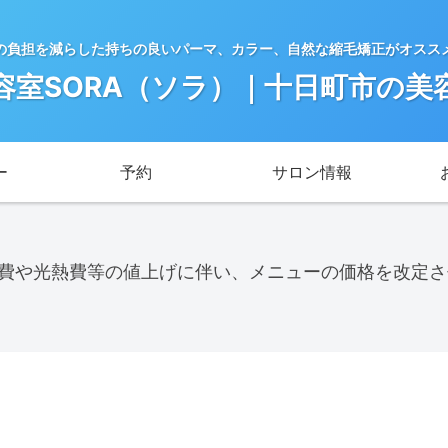
の負担を減らした持ちの良いパーマ、カラー、自然な縮毛矯正がオスス
容室SORA（ソラ）｜十日町市の美
ー
予約
サロン情報
料費や光熱費等の値上げに伴い、メニューの価格を改定