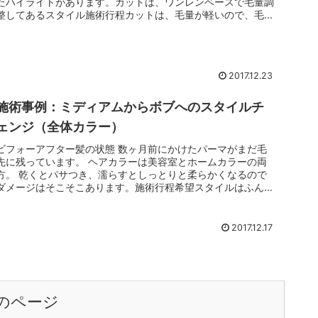
たハイライトがあります。カットは、ワンレンベースで毛量調
整してあるスタイル施術行程カットは、毛量が軽いので、毛先
5cmくら...
2017.12.23
施術事例：ミディアムからボブへのスタイルチ
ェンジ（全体カラー）
ビフォーアフター髪の状態 数ヶ月前にかけたパーマがまだ毛
先に残っています。 ヘアカラーは美容室とホームカラーの両
方。 乾くとパサつき、濡らすとしっとりと柔らかくなるので
ダメージはそこそこあります。施術行程希望スタイルはふんわ
りボブです。カッ...
2017.12.17
のページ