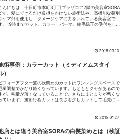
こんにちは！十日町市本町3丁目プラザコア2階の美容室SORA
です。髪にできるだけ負担をかけない施術法や、高機能な薬剤
やケア剤を使用し、ダメージケアに力をいれている美容室で
す。19時までカット、カラー、パーマ、縮毛矯正の受付をして
いますので、...
2018.03.10
施術事例：カラーカット（ミディアムスタイ
ル）
ビフォーアフター髪の状態元のカットはワンレングスベースで
毛量調整でかなり軽くなっています。もともとクセがあるので
すが、毛量が薄くなっていることで、さらにまとまりが悪くな
っています。施術行程カットは長さを少しカットして毛先に厚
みを作りました。...
2018.01.27
他店とは違う美容室SORAの白髪染めとは（検証